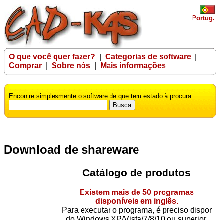
Portug.
O que você quer fazer?
|
Categorias de software
|
Comprar
|
Sobre nós
|
Mais informações
Encontre simplesmente o software de que tem estado à procura
Download de shareware
Catálogo de produtos
Existem mais de 50 programas
disponíveis em inglês.
Para executar o programa, é preciso dispor
do Windows XP/Vista/7/8/10 ou superior.