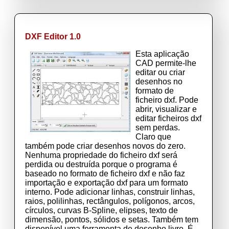
DXF Editor 1.0
Esta aplicação
CAD permite-lhe
editar ou criar
desenhos no
formato de
ficheiro dxf. Pode
abrir, visualizar e
editar ficheiros dxf
sem perdas.
Claro que
também pode criar desenhos novos do zero.
Nenhuma propriedade do ficheiro dxf será
perdida ou destruída porque o programa é
baseado no formato de ficheiro dxf e não faz
importação e exportação dxf para um formato
interno. Pode adicionar linhas, construir linhas,
raios, polilinhas, rectângulos, polígonos, arcos,
círculos, curvas B-Spline, elipses, texto de
dimensão, pontos, sólidos e setas. Também tem
disponível uma ferramenta de desenho livre. É