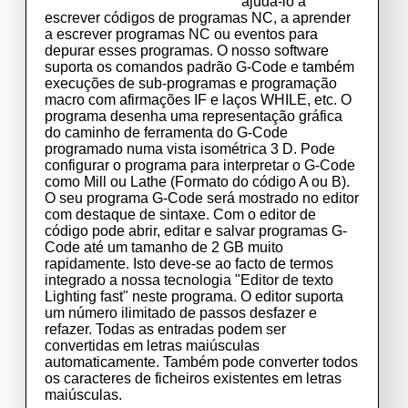
ajudá-lo a
escrever códigos de programas NC, a aprender
a escrever programas NC ou eventos para
depurar esses programas. O nosso software
suporta os comandos padrão G-Code e também
execuções de sub-programas e programação
macro com afirmações IF e laços WHILE, etc. O
programa desenha uma representação gráfica
do caminho de ferramenta do G-Code
programado numa vista isométrica 3 D. Pode
configurar o programa para interpretar o G-Code
como Mill ou Lathe (Formato do código A ou B).
O seu programa G-Code será mostrado no editor
com destaque de sintaxe. Com o editor de
código pode abrir, editar e salvar programas G-
Code até um tamanho de 2 GB muito
rapidamente. Isto deve-se ao facto de termos
integrado a nossa tecnologia "Editor de texto
Lighting fast" neste programa. O editor suporta
um número ilimitado de passos desfazer e
refazer. Todas as entradas podem ser
convertidas em letras maiúsculas
automaticamente. Também pode converter todos
os caracteres de ficheiros existentes em letras
maiúsculas.