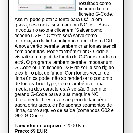
resultado como
ficheiro dxf ou
ficheiro G-Code.
Assim, pode plotar a fonte para usá-la em
gravações com a sua máquina NC, etc. Bastar
introduzir o texto e clicar em “Salvar como
ficheiro DXF...” O texto será salvo como
informação de linha polígono num ficheiro DXF.
A nova verão permite também criar fontes stencil
com aberturas. Pode também criar G-Code e
visualizar um plot de fundo do G-Code criado no
ecrã. O programa também permite importar um
G-Code ou um ficheiro DXF do seu disco rígido
e exibir o plot de fundo. Com fontes vector de
linha única pode, não só renderizar o contorno
de fontes True Type, como também a linha
mediana dos caracteres. A versão 3 permite
gerar o G-Code para a sua máquina NC
diretamente. E esta versão permite também
agora criar arcos, e não apenas segmentos de
linha, como arquivo de saída (comandos G02 e
G03 G-Code).
Tamanho do arquivo
: ~2000 Kb
Preço
: 69 EUR